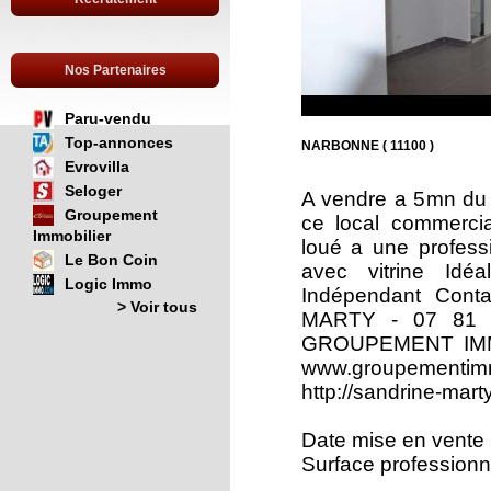
Nos Partenaires
Paru-vendu
Top-annonces
NARBONNE ( 11100 )
Evrovilla
Seloger
A vendre a 5mn du c
Groupement
ce local commercia
Immobilier
loué a une profess
Le Bon Coin
avec vitrine Idé
Logic Immo
Indépendant Conta
> Voir tous
MARTY - 07 81 5
GROUPEMENT IMMOB
www.groupemen
http://sandrine-ma
Date mise en vente 
Surface professionne