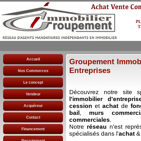
Accueil
Groupement Immobi
Entreprises
Nos Commerces
Le concept
Découvrez notre site sp
Vendeur
l'immobilier d'entrepris
cession
et
achat
de
fo
Acquéreur
bail
,
murs commerci
Contact
commerciales
.
Notre
réseau
n'est repr
Financement
spécialisés dans l'
achat
Recrutement