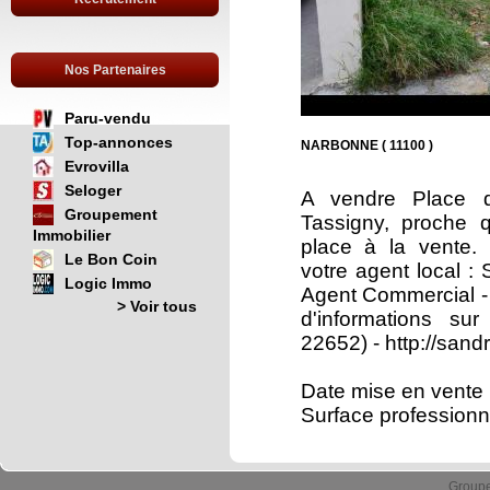
Nos Partenaires
Paru-vendu
Top-annonces
NARBONNE ( 11100 )
Evrovilla
Seloger
A vendre Place 
Groupement
Tassigny, proche q
Immobilier
place à la vente.
Le Bon Coin
votre agent local 
Logic Immo
Agent Commercial
> Voir tous
d'informations su
22652) - http://sa
Date mise en vente 
Surface professionne
Group